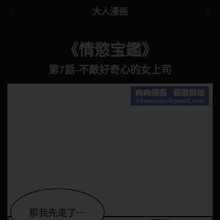
大人漫画
《情慾宝鑑》
第7話-不敵好奇心的女上司