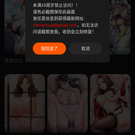
未满18周岁禁止访问！！
请务必截图保存此画面
发任意信息到获得最新网址:
19manhua@gmail.com
，如无法访
问请截图发我，收到会立刻修复！
我知道了
取消
已完结
已完结
连载中
寄宿日记
洞洞杂货店
出包王女
已完结
已完结
已完结