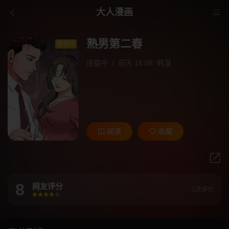
大人漫画
熟男第二春
连载中
连载中
/
前天 16:08
韩漫
/
阅读
收藏
8
网友评分
1次评分
很差
较差
还行
推荐
力荐