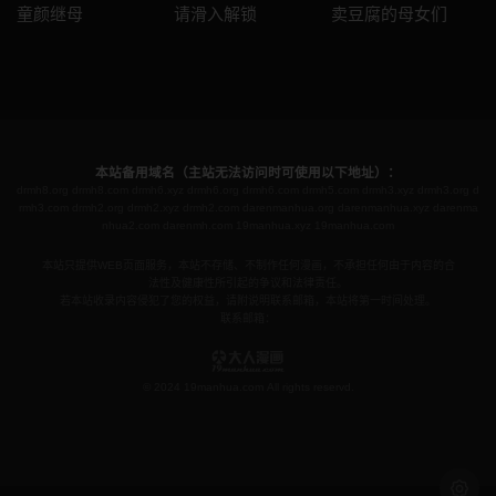
童颜继母
请滑入解锁
卖豆腐的母女们
本站备用域名（主站无法访问时可使用以下地址）：
drmh8.org
drmh8.com
drmh6.xyz
drmh6.org
drmh6.com
drmh5.com
drmh3.xyz
drmh3.org
d
rmh3.com
drmh2.org
drmh2.xyz
drmh2.com
darenmanhua.org
darenmanhua.xyz
darenma
nhua2.com
darenmh.com
19manhua.xyz
19manhua.com
本站只提供WEB页面服务，本站不存储、不制作任何漫画，不承担任何由于内容的合
法性及健康性所引起的争议和法律责任。
若本站收录内容侵犯了您的权益，请附说明联系邮箱，本站将第一时间处理。
联系邮箱：
© 2024 19manhua.com All rights reservd.
浅色模