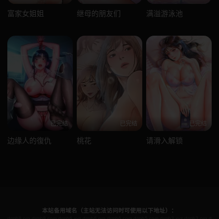
富家女姐姐
继母的朋友们
满溢游泳池
已完结
已完结
已完结
边缘人的復仇
桃花
请滑入解锁
本站备用域名（主站无法访问时可使用以下地址）：
drmh8.org
drmh8.com
drmh6.xyz
drmh6.org
drmh6.com
drmh5.com
drmh3.xyz
drmh3.org
d