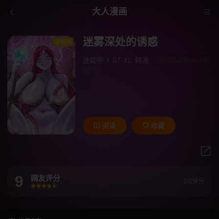
大人漫画
迷雾深处的诱惑
连载中
连载中
/
07-31
韩漫
/
MINSC&TeamEC
LIPSE
阅读
收藏
9
网友评分
2次评分
很差
较差
还行
推荐
力荐