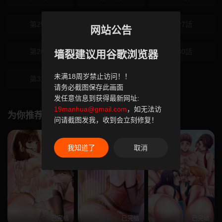
第25話
第26話
第27話
网站公告
第28話
第29話
第30話
墙裂建议用谷歌浏览器
未满18周岁禁止访问！！
第31話
请务必截图保存此画面
发任意信息到获得最新网址:
19manhua@gmail.com
，如无法访
为你推荐
问请截图发我，收到会立刻修复！
我知道了
取消
已完结
已完结
已完结